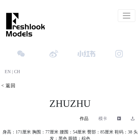
EN
|
CH
< 返回
ZHUZHU
作品
模卡
身高：171厘米 胸围：77厘米 腰围：54厘米 臀部：85厘米 鞋码：38 头
发：黑色 眼睛：棕色