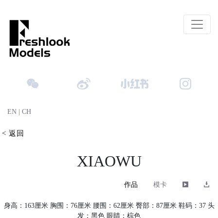
EN
|
CH
< 返回
XIAOWU
作品
模卡
身高：163厘米 胸围：76厘米 腰围：62厘米 臀部：87厘米 鞋码：37 头
发：黑色 眼睛：棕色