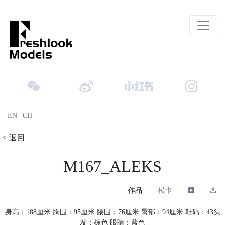
EN
|
CH
< 返回
M167_ALEKS
作品
模卡
身高：188厘米 胸围：95厘米 腰围：76厘米 臀部：94厘米 鞋码：43头
发：棕色 眼睛：蓝色