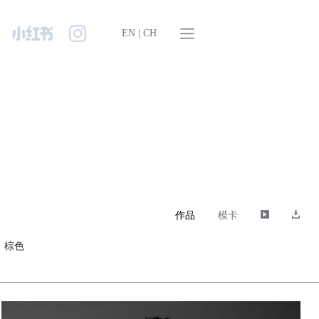
EN
|
CH
作品
模卡
睛：棕色