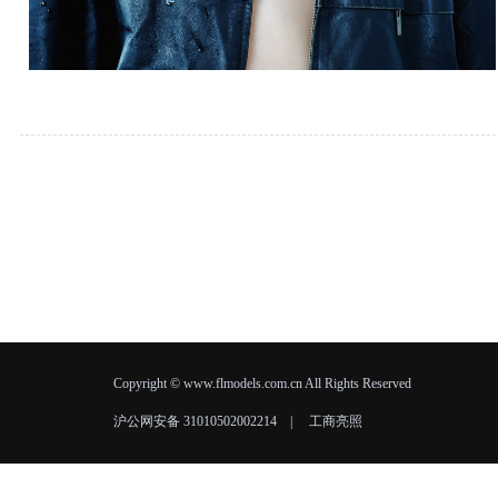
Copyright © www.flmodels.com.cn All Rights Reserved
沪公网安备 31010502002214
|
工商亮照