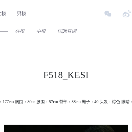
女模
男模
外模
中模
国际直调
F518_KESI
177cm 胸围：80cm腰围：57cm 臀部：88cm 鞋子：40 头发：棕色 眼